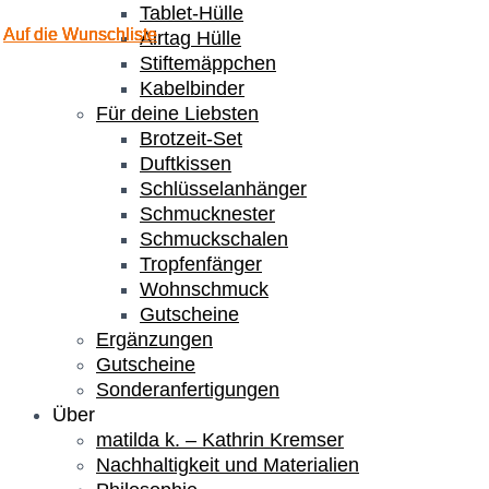
Tablet-Hülle
Auf die Wunschliste
Auf die Wunschliste
Auf die Wunschliste
Auf die Wunschliste
Airtag Hülle
Stiftemäppchen
Kabelbinder
Für deine Liebsten
Brotzeit-Set
Duftkissen
Schlüsselanhänger
Schmucknester
Schmuckschalen
Tropfenfänger
Wohnschmuck
Gutscheine
Ergänzungen
Gutscheine
Sonderanfertigungen
Über
matilda k. – Kathrin Kremser
Nachhaltigkeit und Materialien