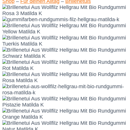
Shop
–
Für deinen Alltag
–
Brillenetuis