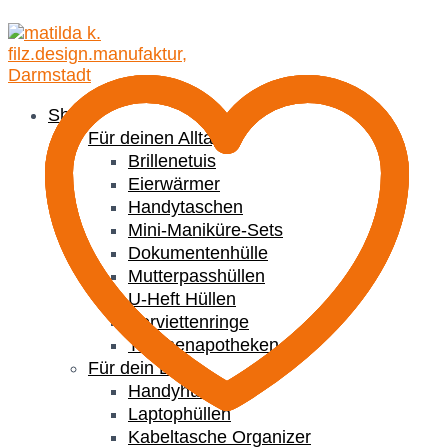
Shop
Für deinen Alltag
Brillenetuis
Eierwärmer
Handytaschen
Mini-Maniküre-Sets
Dokumentenhülle
Mutterpasshüllen
U-Heft Hüllen
Serviettenringe
Taschenapotheken
Für dein Büro
Handyhüllen
Laptophüllen
Kabeltasche Organizer