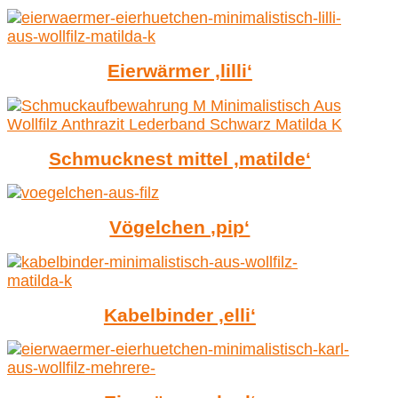
Eierwärmer ‚lilli‘
Schmucknest mittel ‚matilde‘
Vögelchen ‚pip‘
Kabelbinder ‚elli‘