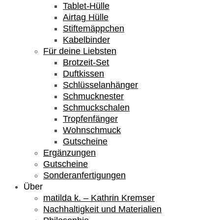
Tablet-Hülle
Airtag Hülle
Stiftemäppchen
Kabelbinder
Für deine Liebsten
Brotzeit-Set
Duftkissen
Schlüsselanhänger
Schmucknester
Schmuckschalen
Tropfenfänger
Wohnschmuck
Gutscheine
Ergänzungen
Gutscheine
Sonderanfertigungen
Über
matilda k. – Kathrin Kremser
Nachhaltigkeit und Materialien