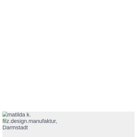
nature art #natur #herbst #herbstlaub #autumn #na
pretty in pink www.matilda-k.de filz.design.manu
Stller Morgen #beständigkeit #stille #morgen #n
einmal durch den garten #fallisintheair #lastday