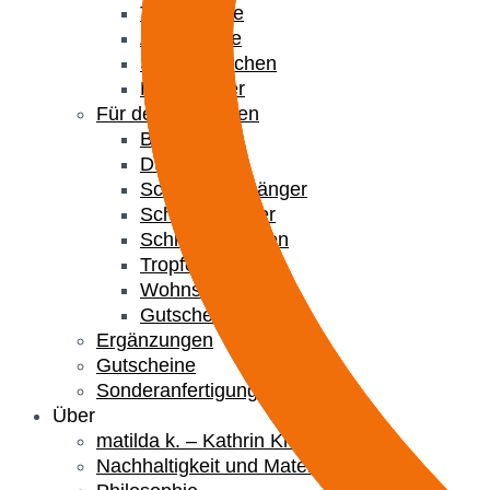
Tablet-Hülle
Airtag Hülle
Stiftemäppchen
Kabelbinder
Für deine Liebsten
Brotzeit-Set
Duftkissen
Schlüsselanhänger
Schmucknester
Schmuckschalen
Tropfenfänger
Wohnschmuck
Gutscheine
Ergänzungen
Gutscheine
Sonderanfertigungen
Über
matilda k. – Kathrin Kremser
Nachhaltigkeit und Materialien