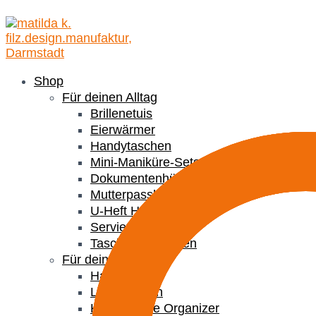
Shop
Für deinen Alltag
Brillenetuis
Eierwärmer
Handytaschen
Mini-Maniküre-Sets
Dokumentenhülle
Mutterpasshüllen
U-Heft Hüllen
Serviettenringe
Taschenapotheken
Für dein Büro
Handyhüllen
Laptophüllen
Kabeltasche Organizer