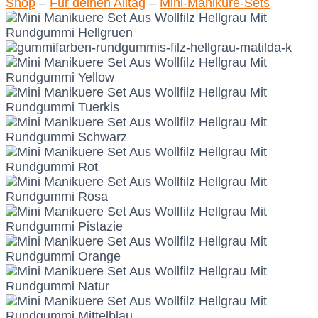
Shop
–
Für deinen Alltag
–
Mini-Maniküre-Sets