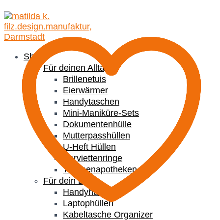
Shop
Für deinen Alltag
Brillenetuis
Eierwärmer
Handytaschen
Mini-Maniküre-Sets
Dokumentenhülle
Mutterpasshüllen
U-Heft Hüllen
Serviettenringe
Taschenapotheken
Für dein Büro
Handyhüllen
Laptophüllen
Kabeltasche Organizer