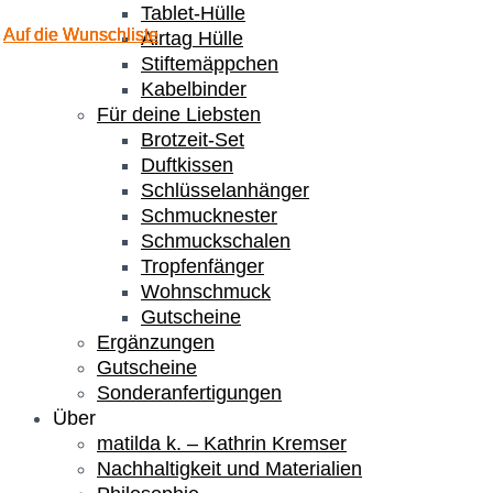
Tablet-Hülle
Auf die Wunschliste
Auf die Wunschliste
Auf die Wunschliste
Auf die Wunschliste
Airtag Hülle
Stiftemäppchen
Kabelbinder
Für deine Liebsten
Brotzeit-Set
Duftkissen
Schlüsselanhänger
Schmucknester
Schmuckschalen
Tropfenfänger
Wohnschmuck
Gutscheine
Ergänzungen
Gutscheine
Sonderanfertigungen
Über
matilda k. – Kathrin Kremser
Nachhaltigkeit und Materialien