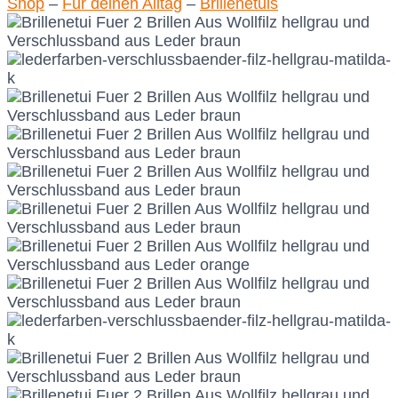
Shop
–
Für deinen Alltag
–
Brillenetuis