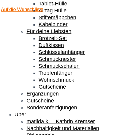
Tablet-Hülle
Auf die Wunschliste
Auf die Wunschliste
Auf die Wunschliste
Auf die Wunschliste
Airtag Hülle
Stiftemäppchen
Kabelbinder
Für deine Liebsten
Brotzeit-Set
Duftkissen
Schlüsselanhänger
Schmucknester
Schmuckschalen
Tropfenfänger
Wohnschmuck
Gutscheine
Ergänzungen
Gutscheine
Sonderanfertigungen
Über
matilda k. – Kathrin Kremser
Nachhaltigkeit und Materialien