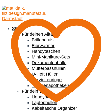
Shop
Für deinen Alltag
Brillenetuis
Eierwärmer
Handytaschen
Mini-Maniküre-Sets
Dokumentenhülle
Mutterpasshüllen
U-Heft Hüllen
Serviettenringe
Taschenapotheken
Für dein Büro
Handyhüllen
Laptophüllen
Kabeltasche Organizer