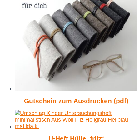
Gutschein zum Ausdrucken (pdf)
U-Heft Hülle ‚fritz‘